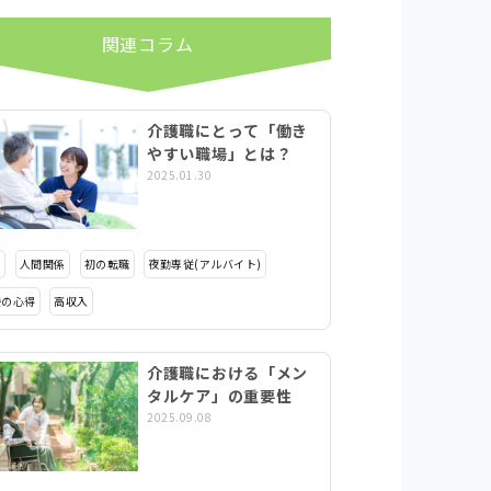
関連コラム
介護職にとって「働き
やすい職場」とは？
2025.01.30
タ
人間関係
初の転職
夜勤専従(アルバイト)
接の心得
高収入
介護職における「メン
タルケア」の重要性
2025.09.08