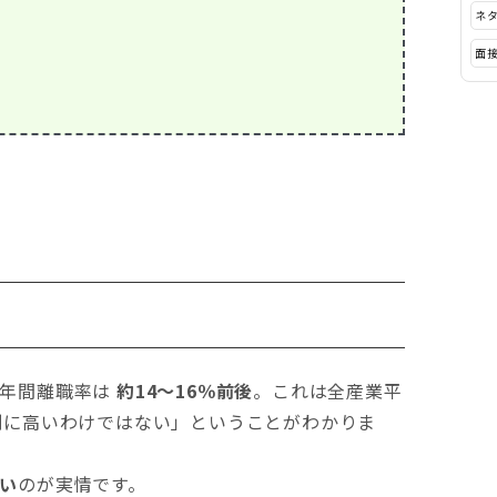
ネ
面
の年間離職率は
約14〜16％前後
。これは全産業平
別に高いわけではない」ということがわかりま
い
のが実情です。