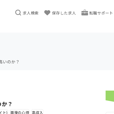
求人検索
保存した求人
転職サポート
高いのか？
のか？
イト)
面接の心得
高収入