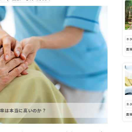
ネ
面
ネ
率は本当に高いのか？
面