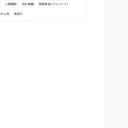
タ
人間関係
初の転職
夜勤専従(アルバイト)
接の心得
高収入